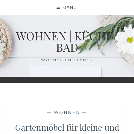
Skip
MENU
to
content
WOHNEN | KÜCHE |
BAD
WOHNEN UND LEBEN
—
WOHNEN
—
Gartenmöbel für kleine und