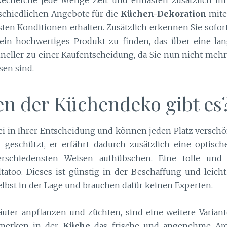
rschiedlichen Angebote für die
Küchen-Dekoration
mite
ten Konditionen erhalten. Zusätzlich erkennen Sie sofort 
r ein hochwertiges Produkt zu finden, das über eine la
neller zu einer Kaufentscheidung, da Sie nun nicht mehr
sen sind.
en der Küchendeko gibt es
rei in Ihrer Entscheidung und können jeden Platz versch
 geschützt, er erfährt dadurch zusätzlich eine optis
rschiedensten Weisen aufhübschen. Eine tolle und k
tatoo. Dieses ist günstig in der Beschaffung und leich
elbst in der Lage und brauchen dafür keinen Experten.
äuter anpflanzen und züchten, sind eine weitere Varia
bemerken in der
Küche
das frische und angenehme Arom