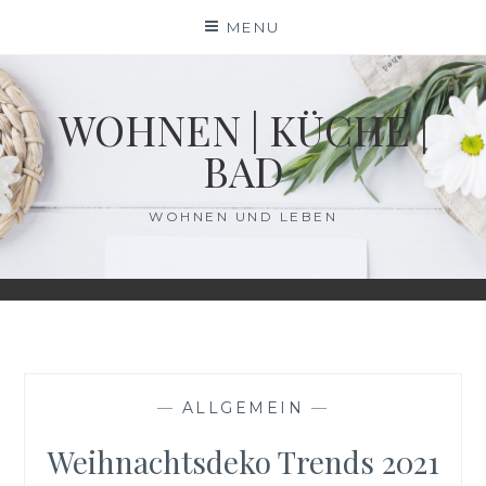
Skip
MENU
to
content
WOHNEN | KÜCHE |
BAD
WOHNEN UND LEBEN
—
ALLGEMEIN
—
Weihnachtsdeko Trends 2021