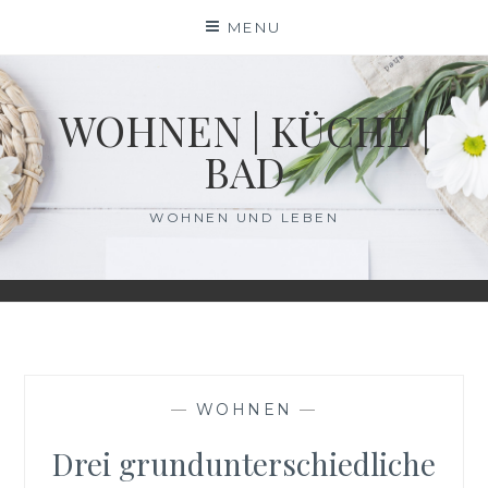
Skip
MENU
to
content
WOHNEN | KÜCHE |
BAD
WOHNEN UND LEBEN
—
WOHNEN
—
Drei grundunterschiedliche