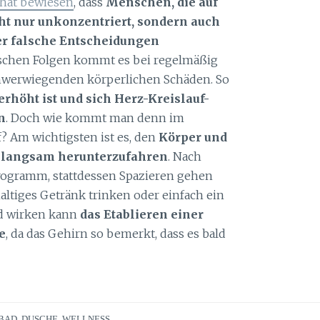
hat bewiesen
, dass
Menschen, die auf
ht nur unkonzentriert, sondern auch
er falsche Entscheidungen
schen Folgen kommt es bei regelmäßig
hwerwiegenden körperlichen Schäden. So
erhöht ist und sich Herz-Kreislauf-
n
. Doch wie kommt man denn im
f? Am wichtigsten ist es, den
Körper und
s langsam herunterzufahren
. Nach
rogramm, stattdessen Spazieren gehen
altiges Getränk trinken oder einfach ein
nd wirken kann
das Etablieren einer
e
, da das Gehirn so bemerkt, dass es bald
BAD
,
DUSCHE
,
WELLNESS