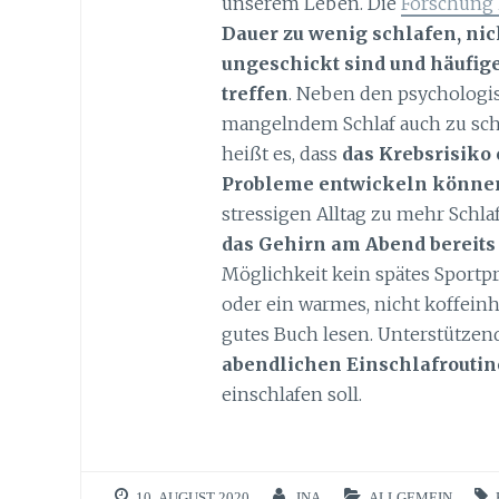
unserem Leben. Die
Forschung 
Dauer zu wenig schlafen, nic
ungeschickt sind und häufig
treffen
. Neben den psychologi
mangelndem Schlaf auch zu sc
heißt es, dass
das Krebsrisiko 
Probleme entwickeln könne
stressigen Alltag zu mehr Schla
das Gehirn am Abend bereit
Möglichkeit kein spätes Sportp
oder ein warmes, nicht koffeinh
gutes Buch lesen. Unterstütze
abendlichen Einschlafroutin
einschlafen soll.
10. AUGUST 2020
INA
ALLGEMEIN