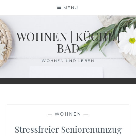
Skip
MENU
to
content
WOHNEN | KÜCHE |
BAD
WOHNEN UND LEBEN
—
WOHNEN
—
Stressfreier Seniorenumzug