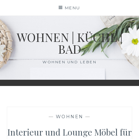
Skip
MENU
to
content
WOHNEN | KÜCHE |
BAD
WOHNEN UND LEBEN
—
WOHNEN
—
Interieur und Lounge Möbel für