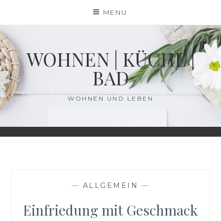
Skip
MENU
to
content
WOHNEN | KÜCHE |
BAD
WOHNEN UND LEBEN
—
ALLGEMEIN
—
Einfriedung mit Geschmack