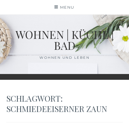
Skip
MENU
to
content
WOHNEN | KÜCHE |
BAD
WOHNEN UND LEBEN
SCHLAGWORT:
SCHMIEDEEISERNER ZAUN