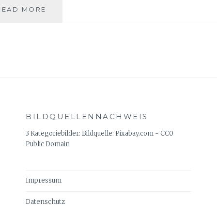
RÄUME
READ MORE
DEKORIEREN
MIT
KLASSISCHEN
KUNSTBLUMEN
BILDQUELLENNACHWEIS
3 Kategoriebilder: Bildquelle: Pixabay.com - CC0
Public Domain
Impressum
Datenschutz